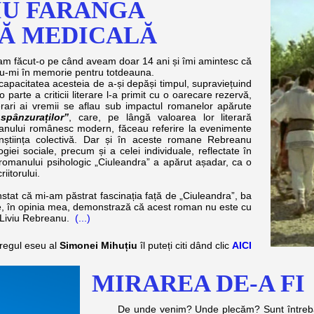
IU FARANGA
VĂ MEDICALĂ
 făcut-o pe când aveam doar 14 ani și îmi amintesc că
ndu-mi în memorie pentru totdeauna.
acitatea acesteia de a-și depăși timpul, supraviețuind
 parte a criticii literare l-a primit cu o oarecare rezervă,
iterari ai vremii se aflau sub impactul romanelor apărute
spânzuraților”
, care, pe lângă valoarea lor literară
manului românesc modern, făceau referire la evenimente
onștiința colectivă. Dar și în aceste romane Rebreanu
iei sociale, precum și a celei individuale, reflectate în
i romanului psihologic „Ciuleandra” a apărut așadar, ca o
iitorului.
onstat că mi-am păstrat fascinația față de „Ciuleandra”, ba
e, în opinia mea, demonstrază că acest roman nu este cu
 Liviu Rebreanu.
(...)
tregul eseu al
Simonei Mihuțiu
îl puteți citi dând clic
AICI
MIRAREA DE-A FI
De unde venim? Unde plecăm? Sunt întrebările 