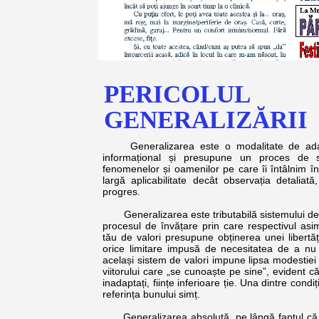
PERICOLUL
GENERALIZĂRII
Generalizarea este o modalitate de adapt
informațional și presupune un proces de se
fenomenelor și oamenilor pe care îi întâlnim în
largă aplicabilitate decât observația detaliat
progres.
Generalizarea este tributabilă sistemului de v
procesul de învățare prin care respectivul asim
tău de valori presupune obținerea unei libertăț
orice limitare impusă de necesitatea de a nu î
același sistem de valori impune lipsa modestiei ș
viitorului care „se cunoaște pe sine”, evident c
inadaptați, ființe inferioare ție. Una dintre cond
referința bunului simț.
Generalizarea absolută, pe lângă faptul că est