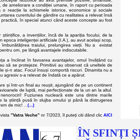
pte filozofice au avut premise pozitive, umaniste,
s, de ameliorare a condiției umane, în raport cu perioada
a o reacție la schismele istorice, economice și sociale
untarea curentului de gândire cu realitatea a relevat însă
 și practică, în special atunci când aceste concepte au fost
nțifice, a invențiilor, încă de la apariția focului, de la
 epoca inteligenței artificiale (I.A.), au avut același scop,
îmbunătățirea traiului, prelungirea vieții. Nu a existat
uri pentru om, pe lângă avantajele indiscutabile.
 a înclinat în favoarea avantajelor, omul învățând cu
au să se protejeze. Primitivii au observat că uneltele de
tile și-n atac. Focul însuși comportă riscuri. Dinamita nu a
ău agresiv s-a relevat de îndată ce a apărut.
i într-un final au reușit, ajungând de pe un continent
 avioanele de luptă, mai perfecționate de la un an la altul.
enorociri! Fuziunea nucleară este una dintre marile
 de la știință pusă în slujba omului și până la distrugerea
rem de mic! ...
(...)
evista
”Vatra Veche”
nr 7/2023, îl puteți citi dând clic
AICI
ÎN SFINȚI Ș