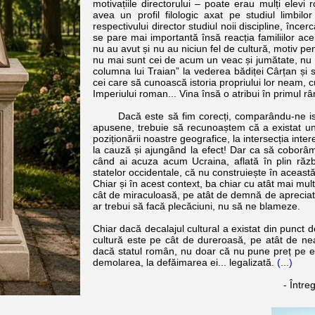
motivațiile directorului – poate erau mulți elevi
avea un profil filologic axat pe studiul limbilo
respectivului director studiul noii discipline, înce
se pare mai importantă însă reacția familiilor ace
nu au avut și nu au niciun fel de cultură, motiv penr
nu mai sunt cei de acum un veac și jumătate, nu
columna lui Traian” la vederea bădiței Cârțan și s
cei care să cunoască istoria propriului lor neam, cu
Imperiului roman... Vina însă o atribui în primul r
Dacă este să fim corecți, comparându-ne istoric
apusene, trebuie să recunoaștem că a existat un
poziționării noastre geografice, la intersecția inte
la cauză și ajungând la efect! Dar ca să coborâm
când ai acuza acum Ucraina, aflată în plin răzb
statelor occidentale, că nu construiește în această
Chiar și în acest context, ba chiar cu atât mai mul
cât de miraculoasă, pe atât de demnă de apreciat. 
ar trebui să facă plecăciuni, nu să ne blameze.
Chiar dacă decalajul cultural a existat din punct
cultură este pe cât de dureroasă, pe atât de ne
dacă statul român, nu doar că nu pune preț pe ea
demolarea, la defăimarea ei... legalizată.
(...)
- Între