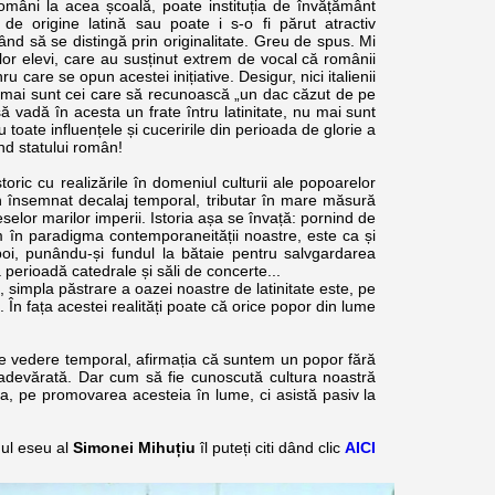
 români la acea școală, poate instituția de învățământ
r de origine latină sau poate i s-o fi părut atractiv
rcând să se distingă prin originalitate. Greu de spus. Mi
lor elevi, care au susținut extrem de vocal că românii
u care se opun acestei inițiative. Desigur, nici italienii
 mai sunt cei care să recunoască „un dac căzut de pe
ă vadă în acesta un frate întru latinitate, nu mai sunt
 toate influențele și cuceririle din perioada de glorie a
ând statului român!
 cu realizările în domeniul culturii ale popoarelor
 însemnat decalaj temporal, tributar în mare măsură
reselor marilor imperii. Istoria așa se învață: pornind de
 în paradigma contemporaneității noastre, este ca și
oi, punându-și fundul la bătaie pentru salvgardarea
 perioadă catedrale și săli de concerte...
t, simpla păstrare a oazei noastre de latinitate este, pe
În fața acestei realități poate că orice popor din lume
 de vedere temporal, afirmația că suntem un popor fără
adevărată. Dar cum să fie cunoscută cultura noastră
, pe promovarea acesteia în lume, ci asistă pasiv la
gul eseu al
Simonei Mihuțiu
îl puteți citi dând clic
AIC
I