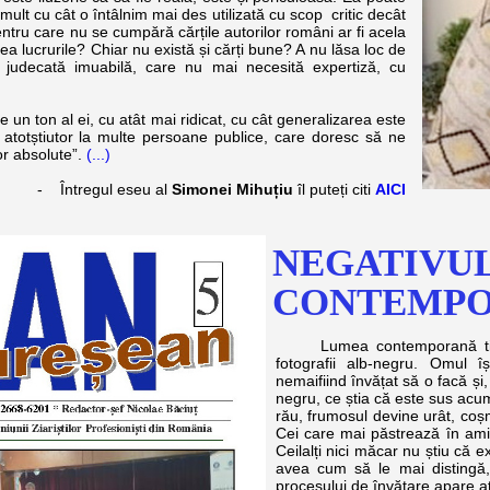
ult cu cât o întâlnim mai des utilizată cu scop critic decât
entru care nu se cumpără cărțile autorilor români ar fi acela
tea lucrurile? Chiar nu există și cărți bune? A nu lăsa loc de
o judecată imuabilă, care nu mai necesită expertiză, cu
 ton al ei, cu atât mai ridicat, cu cât generalizarea este
totștiutor la multe persoane publice, care doresc să ne
or absolute”.
(...)
- Întregul eseu al
Simonei Mihuțiu
îl puteți citi
AICI
NEGATIVUL
CONTEMP
Lumea contemporană tinde 
fotografii alb-negru. Omul îș
nemaifiind învățat să o facă ș
negru, ce știa că este sus acu
rău, frumosul devine urât, coșma
Cei care mai păstrează în amin
Ceilalți nici măcar nu știu că 
avea cum să le mai distingă, 
procesului de învățare apare at