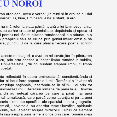
 CU NOROI
rdelean, avea o vorbă: „În sfinți și în eroi să nu dai
toarce”. Ei, bine, Eminescu este și sfânt, și erou.
 mă refer la viața pământeană a lui Eminescu, chiar
eu cu har creator și genialitate, depășindu-și epoca, ci
tă pentru noi. Spiritualitatea românească s-a adunat, s-a
n preaplinul său să erupă prin geniul literar emin și să
ară, punctul 0 de la care pleacă fiecare poet și scriitor
ste meleaguri, a avut un rol covârșitor în păstrarea
escu, prin arta poetică a înălțat limba română la sublim,
 Universalitate. „Nu noi suntem stăpânii limbii, ci limba
poetul.
reflectată în opera eminesciană, conștientizându-și
ar și locul între popoarele lumii. Românul a învățat să
onștiința națională, inserându-se în ADN-ul ei prin tot
nimalizez rolul literaturii române de până la el. Dimitrie
andri au netezit cărarea pe care a pășit mai apoi
ică tumultoasă, care parcă cerea apariția și jertfa unui
scris elemente specifice ale spațiului nostru geografic,
mică, universală, au abordat teme filozofice, spirituale
purile, s-au aplecat asupra miracolului iubirii ca element
ății sau asupra unor teme istorice prin care românii și-au