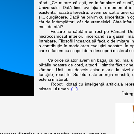
rând. „Ce mirare că ești, ce întâmplare că sunt”
Universului. Dată fiind evoluția din momentul 
existența noastră terestră, avem senzația unei căl
și... curgătoare. Dacă ne privim cu sinceritate în
cât de întâmplători, cât de vremelnici. Câtă infa
mult de atât?
Fiecare ne căutăm un rost pe Pământ. De fapt,
microcosmosul interior, încercând să găsim, ma
întrebare. Filosofii încearcă să facă o delimitare 
o contribuție în modelarea evoluției noastre. În o
care o facem cu scopul de a descoperi misterul sorț
Ca orice călător avem un bagaj cu noi, mai ușor,
bătăile noastre de cord, alteori îl simțim făcut gh
zâmbet. Unii i-au descris chiar o arie la nivel c
funcțiile, reacțiile. Sufletul este energia noastr
este și misterul.
Roboții dotați cu inteligență artificială repre
misterului uman.
(...)
- Între