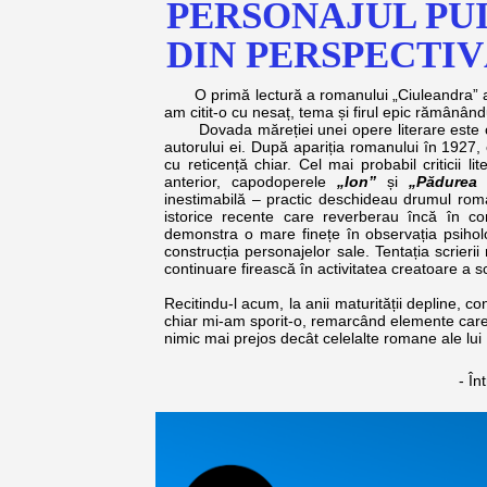
PERSONAJUL PU
DIN PERSPECTI
O primă lectură a romanului „Ciuleandra” am
am citit-o cu nesaț, tema și firul epic rămânâ
Dovada măreției unei opere literare este cap
autorului ei. După apariția romanului în 1927, o
cu reticență chiar. Cel mai probabil criticii l
anterior, capodoperele
„Ion”
și
„Pădurea 
inestimabilă – practic deschideau drumul ro
istorice recente care reverberau încă în c
demonstra o mare finețe în observația psiholog
construcția personajelor sale. Tentația scrieri
continuare firească în activitatea creatoare a scr
Recitindu-l acum, la anii maturității depline, c
chiar mi-am sporit-o, remarcând elemente car
nimic mai prejos decât celelalte romane ale lui
- În