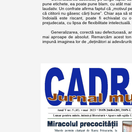
pune etichete, ea poate pune blam, cu atât mai m
laudativ. Un confrate afirma faptul că „motivul p
că cititorii nu găsesc cărți bune”. Chiar așa să s
îndoială este riscant, poate fi echivalat cu 
prejudecata, cu lipsa de flexibilitate intelectuală.
Generalizarea, corectă sau defectuoasă, are un
mai aproape de absolut. Remarcăm acest ton a
impună imaginea lor de „deținători ai adevăruril