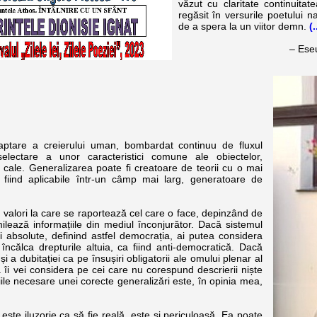
văzut cu claritate continuitat
regăsit în versurile poetului n
de a spera la un viitor demn.
(.
– Eseu
are a creierului uman, bombardat continuu de fluxul
lectare a unor caracteristici comune ale obiectelor,
 cale. Generalizarea poate fi creatoare de teorii cu o mai
ă, fiind aplicabile într-un câmp mai larg, generatoare de
alori la care se raportează cel care o face, depinzând de
ilează informațiile din mediul înconjurător. Dacă sistemul
i absolute, definind astfel democrația, ai putea considera
ncălca drepturile altuia, ca fiind anti-democratică. Dacă
i a dubitației ca pe însușiri obligatorii ale omului plenar al
ă îi vei considera pe cei care nu corespund descrierii niște
ițiile necesare unei corecte generalizări este, în opinia mea,
e iluzorie ca să fie reală, este și periculoasă. Ea poate