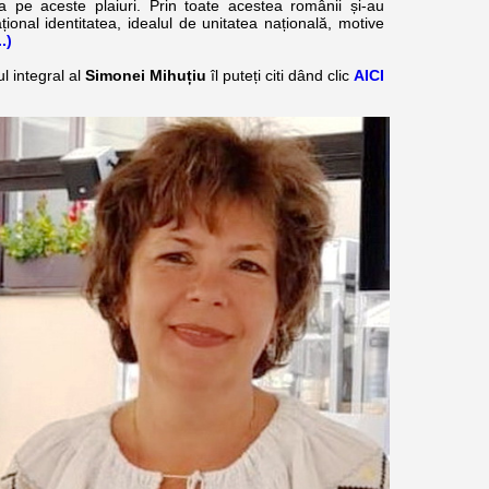
ea pe aceste plaiuri. Prin toate acestea românii și-au
ațional identitatea, idealul de unitatea națională, motive
..)
l integral al
Simonei Mihuțiu
îl puteți citi dând clic
AICI