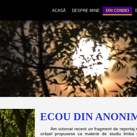
ACASĂ
DESPRE MINE
DIN CONDEI
ECOU DIN ANONI
Am vizionat recent un fragment de reportaj reali
orășel propusese ca materie de studiu limba ș