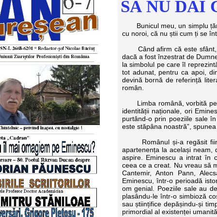
SĂ NU DAI
Bunicul meu, un simplu țăran a
cu noroi, că nu știi cum ți se în
Când afirm că este sfânt, nu
dacă a fost înzestrat de Dumnez
la simbolul pe care îl reprezin
tot adunat, pentru ca apoi, di
devină bornă de referință liter
român.
Limba română, vorbită pe ace
identității naționale, ori Emin
purtând-o prin poeziile sale în
este stăpâna noastră”, spunea 
Românul și-a regăsit ființa 
apartenența la același neam, d
aspire. Eminescu a intrat în c
ceea ce a creat. Nu vreau să mi
Cantemir, Anton Pann, Alecs
Eminescu, într-o perioadă istor
om genial. Poeziile sale au de
plasându-le într-o simbioză cos
sau științifice depășindu-și tim
primordial al existenței umanit