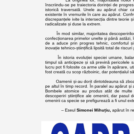
La originea lor, majoritatea noilor conce
înscriindu-se pe traiectoria dorinței de progre
istorică traversată. Unele au apărut chiar c
existente în vremurile în care au apărut. Confr
discrepanțele ivite la intersecția dintre teorie
radicalizate și duse la extrem.
În mod similar, majoritatea descoperirilor știi
confecționarea primelor unelte și până astăzi, în
de a aduce prin progres tehnic, comfortul și 
inovație tehnico-științifică lipsită total de risc
În istoria evoluției speciei umane, balanța
timpul să anticipeze și să prevină pericolele s
lucru pot fi folosite ca arme utile în apărare, u
fost creată cu scop războinic, dar potențialul s
Oamenii și-au dorit dintotdeauna să zboare ș
pe altul în timp record. În paralel au apărut și
Bombele atomice au produs atât de multe n
descoperiri științifice ale omenirii, dar pasul
omenirii ca specie se prefigurează a fi unul ext
– Eseul
Simonei Mihuțiu,
apărut în r