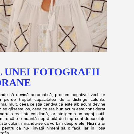
 UNEI FOTOGRAFII
ORANE
să devină acromatică, precum negativul vechilor
i pierde treptat capacitatea de a distinge culorile,
i, mai mult, ceea ce știa cândva că este alb acum devine
m se găsește jos, ceea ce era bun acum este considerat
rul o realitate cotidiană, iar inteligența un bagaj inutil.
tire câte o nuanță neprăfuită de timp sunt debusolați.
există culori, mirându-se că vorbim despre ele. Nici nu ar
pentru că nu-i învață nimeni să o facă, iar în lipsa
rofia.