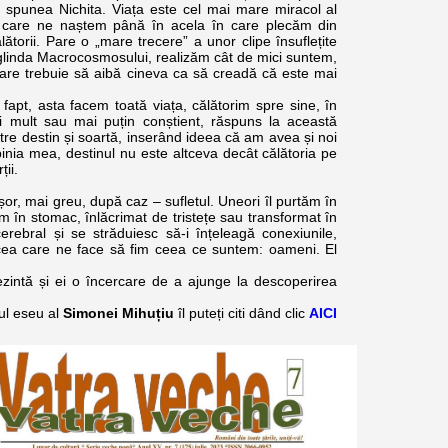
, spunea Nichita. Viața este cel mai mare miracol al
în care ne naștem până în acela în care plecăm din
ătorii. Pare o „mare trecere” a unor clipe însuflețite
 oglinda Macrocosmosului, realizăm cât de mici suntem,
tuare trebuie să aibă cineva ca să creadă că este mai
 asta facem toată viața, călătorim spre sine, în
i mult sau mai puțin conștient, răspuns la această
între destin și soartă, inserând ideea că am avea și noi
pinia mea, destinul nu este altceva decât călătoria pe
ii.
 mai greu, după caz – sufletul. Uneori îl purtăm în
em în stomac, înlăcrimat de tristețe sau transformat în
erebral și se străduiesc să-i înțeleagă conexiunile,
ă, cea care ne face să fim ceea ce suntem: oameni. El
zintă și ei o încercare de a ajunge la descoperirea
gul eseu al
Simonei Mihuțiu
îl puteți citi dând clic
AICI