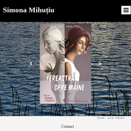
Simona Mihuțiu
foto: Lia Tătar
Contact