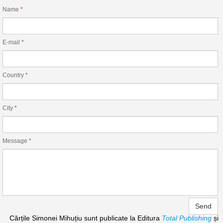
Name
*
E-mail
*
Country
*
City
*
Message
*
Send
Cărțile Simonei Mihuțiu sunt publicate la Editura
Total Publishing
și