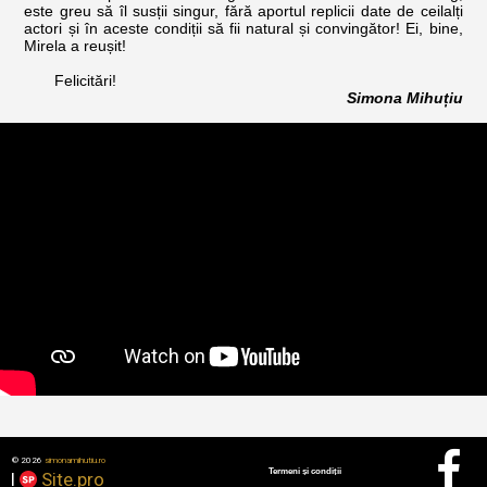
este greu să îl susții singur, fără aportul replicii date de ceilalți
actori și în aceste condiții să fii natural și convingător! Ei, bine,
Mirela a reușit!
Felicitări!
Simona Mihuțiu

© 2026
simonamihutiu.ro
Termeni și condiții
I
Site.pro