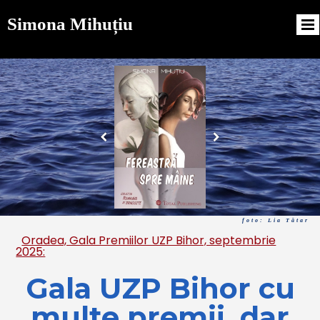
Simona Mihuțiu
foto: Lia Tătar
Oradea, Gala Premiilor UZP Bihor, septembrie
2025:
Gala UZP Bihor cu
multe premii, dar