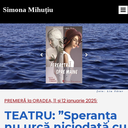
Simona Mihuțiu
foto: Lia Tătar
PREMIERĂ la ORADEA, 11 și 12 ianuarie 2025:
TEATRU: ”Speranța
nu urcă niciodată cu