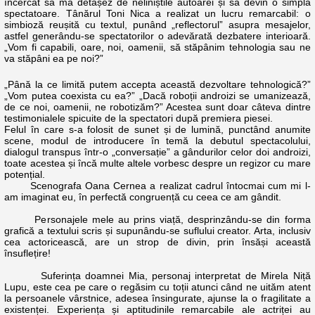
încercat să mă detașez de neliniștile autoarei și să devin o simplă
spectatoare. Tânărul Toni Nica a realizat un lucru remarcabil: o
simbioză reușită cu textul, punând „reflectorul” asupra mesajelor,
astfel generându-se spectatorilor o adevărată dezbatere interioară.
„Vom fi capabili, oare, noi, oamenii, să stăpânim tehnologia sau ne
va stăpâni ea pe noi?”
„Până la ce limită putem accepta această dezvoltare tehnologică?”
„Vom putea coexista cu ea?” „Dacă roboții androizi se umanizează,
de ce noi, oamenii, ne robotizăm?” Acestea sunt doar câteva dintre
testimonialele spicuite de la spectatori după premiera piesei.
Felul în care s-a folosit de sunet și de lumină, punctând anumite
scene, modul de introducere în temă la debutul spectacolului,
dialogul transpus într-o „conversație” a gândurilor celor doi androizi,
toate acestea și încă multe altele vorbesc despre un regizor cu mare
potențial.
Scenografa Oana Cernea a realizat cadrul întocmai cum mi l-
am imaginat eu, în perfectă congruență cu ceea ce am gândit.
Personajele mele au prins viață, desprinzându-se din forma
grafică a textului scris și supunându-se suflului creator. Arta, inclusiv
cea actoricească, are un strop de divin, prin însăși această
însuflețire!
Suferința doamnei Mia, personaj interpretat de Mirela Niță
Lupu, este cea pe care o regăsim cu toții atunci când ne uităm atent
la persoanele vârstnice, adesea însingurate, ajunse la o fragilitate a
existenței. Experiența și aptitudinile remarcabile ale actriței au