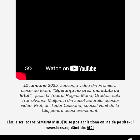
11 ianuarie 2025
, secvență video din
Premiera
piesei de teatru
”Speranța nu urcă niciodată cu
liftul”
, jucat la Teatrul Regina Maria, Oradea, sala
Transilvania.
Mulțumiri din suflet autorului acestui
video: Prof, dr. Tudor Ciuleanu, special venit de la
Cluj pentru acest eveniment.
Cărțile scriitoarei SIMONA MIHUȚIU se pot achiziționa online de pe site-ul
www.libris.ro, dând clic
AICI