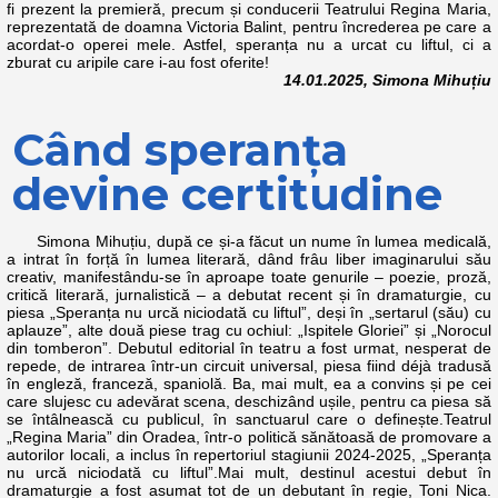
fi prezent la premieră, precum și conducerii Teatrului Regina Maria,
reprezentată de doamna Victoria Balint, pentru încrederea pe care a
acordat-o operei mele. Astfel, speranța nu a urcat cu liftul, ci a
zburat cu aripile care i-au fost oferite!
14.01.2025, Simona Mihuțiu
Când speranța
devine certitudine
Simona Mihuțiu, după ce și-a făcut un nume în lumea medicală,
a intrat în forță în lumea literară, dând frâu liber imaginarului său
creativ, manifestându-se în aproape toate genurile – poezie, proză,
critică literară, jurnalistică – a debutat recent și în dramaturgie, cu
piesa „Speranța nu urcă niciodată cu liftul”, deși în „sertarul (său) cu
aplauze”, alte două piese trag cu ochiul: „Ispitele Gloriei” și „Norocul
din tomberon”. Debutul editorial în teatru a fost urmat, nesperat de
repede, de intrarea într-un circuit universal, piesa fiind déjà tradusă
în engleză, franceză, spaniolă. Ba, mai mult, ea a convins și pe cei
care slujesc cu adevărat scena, deschizând ușile, pentru ca piesa să
se întâlnească cu publicul, în sanctuarul care o definește.Teatrul
„Regina Maria” din Oradea, într-o politică sănătoasă de promovare a
autorilor locali, a inclus în repertoriul stagiunii 2024-2025, „Speranța
nu urcă niciodată cu liftul”.Mai mult, destinul acestui debut în
dramaturgie a fost asumat tot de un debutant în regie, Toni Nica.