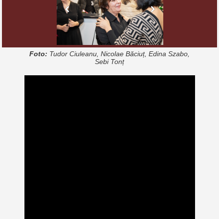
Foto:
Tudor
Ciuleanu, Nicolae Băciuț, Edina Szabo,
Sebi Tonț