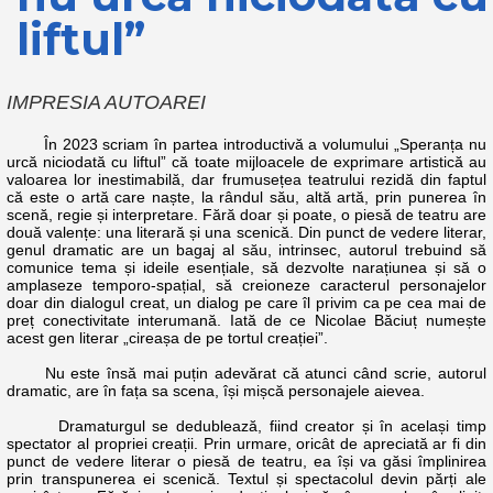
liftul”
IMPRESIA AUTOAREI
În 2023 scriam în partea introductivă a volumului „Speranța nu
urcă niciodată cu liftul” că toate mijloacele de exprimare artistică au
valoarea lor inestimabilă, dar frumusețea teatrului rezidă din faptul
că este o artă care naște, la rândul său, altă artă, prin punerea în
scenă, regie și interpretare. Fără doar și poate, o piesă de teatru are
două valențe: una literară și una scenică. Din punct de vedere literar,
genul dramatic are un bagaj al său, intrinsec, autorul trebuind să
comunice tema și ideile esențiale, să dezvolte narațiunea și să o
amplaseze temporo-spațial, să creioneze caracterul personajelor
doar din dialogul creat, un dialog pe care îl privim ca pe cea mai de
preț conectivitate interumană. Iată de ce Nicolae Băciuț numește
acest gen literar „cireașa de pe tortul creației”.
Nu este însă mai puțin adevărat că atunci când scrie, autorul
dramatic, are în fața sa scena, își mișcă personajele aievea.
Dramaturgul se dedublează, fiind creator și în același timp
spectator al propriei creații. Prin urmare, oricât de apreciată ar fi din
punct de vedere literar o piesă de teatru, ea își va găsi împlinirea
prin transpunerea ei scenică. Textul și spectacolul devin părți ale