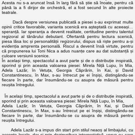
Acesta nu s-a aruncat însă în larg fără să știe să înoate, pentru că
până la a fi dirijor de orchestră, el a fost secund în alte proiecte
teatrale.
Dacă despre versiunea publicată a piesei s-au exprimat multe
opinii critice favorabile, varianta scenică era așteptată cu aceeași…
speranță. Iar speranța a devenit realitate, certitudine pentru talentul
regizoral al tânărului debutant. Ofertantă pentru lectura scenică,
piesa lăsa loc și personalității regizorului, dispus să riște pentru a-și
evidenția amprenta personală. Riscul a devenit însă virtute, pentru
că propunerea lui Toni Nica a adus nuanțe care au dat substanță și
culoare versiunii scenice.
În același timp, spectacolul a avut parte și de o distribuție inspirată,
sporind și prin aceasta valoarea piesei: Mirela Niță Lupu, în Mia,
Adela Lazăr, în Vetuța, Georgia Căprărin, în Kai, și David
Constantinescu, în Max, s-au întrecut pe ei înșiși, distingându-se
fiecare în parte, dar însumându-se cu asupra de măsură pentru
reușita întregului.
În același timp, spectacolul a avut parte și de o distribuție inspirată,
sporind și prin aceasta valoarea piesei: Mirela Niță Lupu, în Mia,
Adela Lazăr, în Vetuța, Georgia Căprărin, în Kai, și David
Constantinescu, în Max, s-au întrecut pe ei înșiși, distingându-se
fiecare în parte, dar însumându-se cu asupra de măsură pentru
reușita întregului.
Adela Lazăr s-a impus din start prin stilul neaoș al limbajului, cu
accente locale, dar și prin dezinvoltura interpretativă, verva cu care