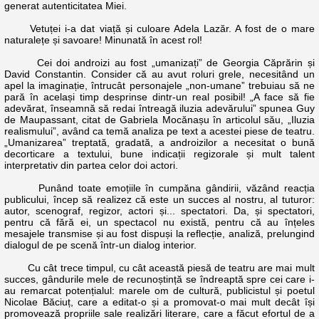
generat autenticitatea Miei.
Vetuței i-a dat viață și culoare Adela Lazăr. A fost de o mare
naturalețe și savoare! Minunată în acest rol!
Cei doi androizi au fost „umanizați” de Georgia Căprărin și
David Constantin. Consider că au avut roluri grele, necesitând un
apel la imaginație, întrucât personajele „non-umane” trebuiau să ne
pară în același timp desprinse dintr-un real posibil! „A face să fie
adevărat, înseamnă să redai întreagă iluzia adevărului” spunea Guy
de Maupassant, citat de Gabriela Mocănașu în articolul său, „Iluzia
realismului”, având ca temă analiza pe text a acestei piese de teatru.
„Umanizarea” treptată, gradată, a androizilor a necesitat o bună
decorticare a textului, bune indicații regizorale și mult talent
interpretativ din partea celor doi actori.
Punând toate emoțiile în cumpăna gândirii, văzând reacția
publicului, încep să realizez că este un succes al nostru, al tuturor:
autor, scenograf, regizor, actori și... spectatori. Da, și spectatori,
pentru că fără ei, un spectacol nu există, pentru că au înțeles
mesajele transmise și au fost dispuși la reflecție, analiză, prelungind
dialogul de pe scenă într-un dialog interior.
Cu cât trece timpul, cu cât această piesă de teatru are mai mult
succes, gândurile mele de recunoștință se îndreaptă spre cei care i-
au remarcat potențialul: marele om de cultură, publicistul și poetul
Nicolae Băciuț, care a editat-o și a promovat-o mai mult decât își
promovează propriile sale realizări literare, care a făcut efortul de a