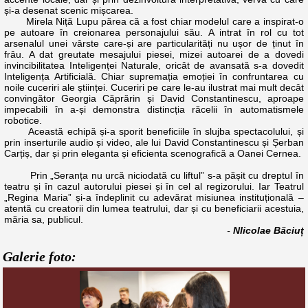
și-a desenat scenic mișcarea.
Mirela Niță Lupu părea că a fost chiar modelul care a inspirat-o
pe autoare în creionarea personajului său. A intrat în rol cu tot
arsenalul unei vârste care-și are particularități nu ușor de ținut în
frâu. A dat greutate mesajului piesei, mizei autoarei de a dovedi
invincibilitatea Inteligenței Naturale, oricât de avansată s-a dovedit
Inteligența Artificială. Chiar supremația emoției în confruntarea cu
noile cuceriri ale științei. Cuceriri pe care le-au ilustrat mai mult decât
convingător Georgia Căprărin și David Constantinescu, aproape
impecabili în a-și demonstra distincția răcelii în automatismele
robotice.
Această echipă și-a sporit beneficiile în slujba spectacolului, și
prin inserturile audio și video, ale lui David Constantinescu și Șerban
Carțiș, dar și prin eleganta și eficienta scenografică a Oanei Cernea.
Prin „Seranța nu urcă niciodată cu liftul” s-a pășit cu dreptul în
teatru și în cazul autorului piesei și în cel al regizorului. Iar Teatrul
„Regina Maria” și-a îndeplinit cu adevărat misiunea instituțională –
atentă cu creatorii din lumea teatrului, dar și cu beneficiarii acestuia,
măria sa, publicul.
-
NIicolae Băciuț
Galerie foto: