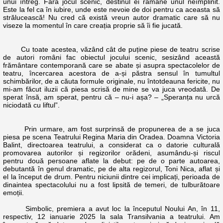
unui întreg. Fără jocul scenic, destinul ei rămâne unul neîmplinit.
Este la fel ca în iubire, unde este nevoie de doi pentru ca aceasta să
strălucească! Nu cred că există vreun autor dramatic care să nu
viseze la momentul în care creația proprie să îi fie jucată.
Cu toate acestea, văzând cât de puține piese de teatru scrise
de autori români fac obiectul jocului scenic, sesizând această
frământare contemporană care se abate și asupra spectacolelor de
teatru, încercarea acestora de a-și păstra sensul în tumultul
schimbărilor, de a căuta formule originale, nu întotdeauna fericite, nu
mi-am făcut iluzii că piesa scrisă de mine se va juca vreodată. De
sperat însă, am sperat, pentru că – nu-i așa? – „Speranța nu urcă
niciodată cu liftul”.
Prin urmare, am fost surprinsă de propunerea de a se juca
piesa pe scena Teatrului Regina Maria din Oradea. Doamna Victoria
Balint, directoarea teatrului, a considerat ca o datorie culturală
promovarea autorilor și regizorilor orădeni, asumându-și riscul
pentru două persoane aflate la debut: pe de o parte autoarea,
debutantă în genul dramatic, pe de alta regizorul, Toni Nica, aflat și
el la început de drum. Pentru niciunii dintre cei implicați, perioada de
dinaintea spectacolului nu a fost lipsită de temeri, de tulburătoare
emoții.
Simbolic, premiera a avut loc la începutul Noului An, în 11,
respectiv, 12 ianuarie 2025 la sala Transilvania a teatrului. Am