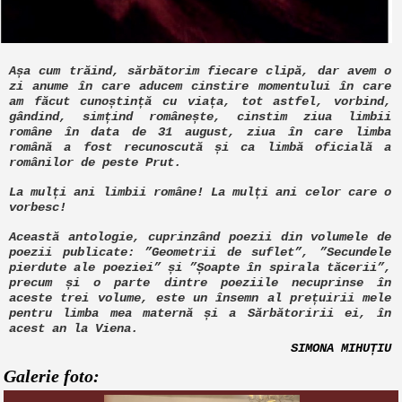
Așa cum trăind, sărbătorim fiecare clipă, dar avem o
zi anume în care aducem cinstire momentului în care
am făcut cunoștință cu viața, tot astfel, vorbind,
gândind, simțind românește, cinstim ziua limbii
române în data de 31 august, ziua în care limba
română a fost recunoscută și ca limbă oficială a
românilor de peste Prut.
La mulți ani limbii române! La mulți ani celor care o
vorbesc!
Această antologie, cuprinzând poezii din volumele de
poezii publicate: ”Geometrii de suflet”, ”Secundele
pierdute ale poeziei” și ”Șoapte în spirala tăcerii”,
precum și o parte dintre poeziile necuprinse în
aceste trei volume, este un însemn al prețuirii mele
pentru limba mea maternă și a Sărbătoririi ei, în
acest an la Viena.
SIMONA MIHUȚIU
Galerie foto: