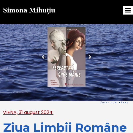
Simona Mihuțiu
foto: Lia Tătar
VIENA, 31 august 2024:
Ziua Limbii Române