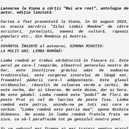
Lansarea la Viena a cărții ”Mai are rost”, antologie de
autor, ediție limitată.
Cartea a fost prezentată la Viena, în 31 august 2024,
cu ocazia marcării ”Zilei Limbii Române” de către
scriitori, jurnaliști, oameni de cultură, rapsozi
populari etc., din România și Austria.
*
CUVÂNTUL ÎNAINTE al autoarei, SIMONA MIHUȚIU:
LA MULȚI ANI, LIMBA ROMÂNĂ!
Limba română ar trebui sărbătorită în fiecare zi. Este
aerul pe care-l respirăm, albastrul petecului nostru de
Cer, este încolțirea grâului udat de sudoarea
truditorului, este curgerea izvorului de lângă sat,
freamătul pădurii care-l adăpostește. Este glasul
străbunilor, răscolit de culoarea verde a ierbii. Ne
este vorba, dar și tăcerea. Ne este doina, dar și hora.
Ne este gândul. Limba română este ”podul” de flori de
peste Prut și cel de lacrimi de peste Tisa. Limba
română este patria, unindu-ne pe toți cei care o
vorbim. ”Limba română este patria mea”, spune Nichita
Stănescu. De aceea în limba română fratele frate se
zice, ca să-l parafrazăm tot pe genialul nostru poet.
Și ce vehicul mai frumos și mai trainic pentru graiul