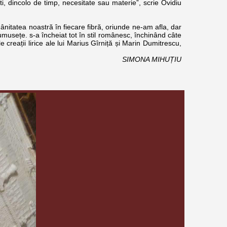
ti, dincolo de timp, necesitate sau materie”, scrie Ovidiu
ânitatea noastră în fiecare fibră, oriunde ne-am afla, dar
rumusețe. s-a încheiat tot în stil românesc, închinând câte
le creații lirice ale lui Marius Gîrniță și Marin Dumitrescu,
SIMONA MIHUȚIU