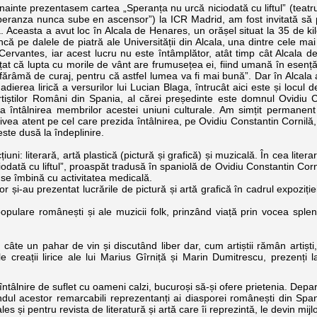
nte prezentasem cartea „Speranța nu urcă niciodată cu liftul” (teatr
peranza nunca sube en ascensor”) la ICR Madrid, am fost invitată să p
. Aceasta a avut loc în Alcala de Henares, un orășel situat la 35 de ki
că pe dalele de piatră ale Universității din Alcala, una dintre cele mai
Cervantes, iar acest lucru nu este întâmplător, atât timp cât Alcala 
țat că lupta cu morile de vânt are frumusețea ei, fiind umană în esență
ărâmă de curaj, pentru că astfel lumea va fi mai bună”. Dar în Alcala
dierea lirică a versurilor lui Lucian Blaga, întrucât aici este și locul d
Artiștilor Români din Spania, al cărei președinte este domnul Ovidiu 
a întâlnirea membrilor acestei uniuni culturale. Am simțit permanen
rivea atent pe cel care prezida întâlnirea, pe Ovidiu Constantin Cornilă
ste dusă la îndeplinire.
i: literară, artă plastică (pictură și grafică) și muzicală. În cea litera
dată cu liftul”, proaspăt tradusă în spaniolă de Ovidiu Constantin Corni
 se îmbină cu activitatea medicală.
or și-au prezentat lucrările de pictură și artă grafică în cadrul expoziției
lare românești și ale muzicii folk, prinzând viață prin vocea splend
 un pahar de vin și discutând liber dar, cum artiștii rămân artiști, 
le creații lirice ale lui Marius Gîrniță și Marin Dumitrescu, prezenți 
ntâlnire de suflet cu oameni calzi, bucuroși să-și ofere prietenia. Depar
ul acestor remarcabili reprezentanți ai diasporei românești din Span
es și pentru revista de literatură și artă care îi reprezintă, le devin mi