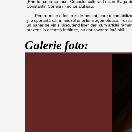
„Prin tot ceea ce face, Cenaclul cultural Lucian Blaga de
Constantin Cornilă în editorialul său.
Pentru mine a fost o zi de neuitat, care a contabilizat l
și o speranță că, în miezul unei lumi zgomotoase, frustran
un pahar de vin și discutând liber dar, cum artiștii rămân a
prezenți la această întâlnire, au dat savoare întâlnirii.
Galerie foto: