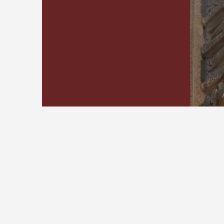
Cărțile scriitoarei SI
© 2026
simonamihutiu.ro
I
Site.pro