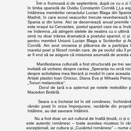
Într-o frumoasă zi de septembrie, după ce cu o zi înai
în limba spaniolă de Ovidiu Constantin Cornilă („La es
întâlnirea membrilor cenaclului Lucian Blaga din Spania
Madrid, în care ecoul veacurilor trecute reverberează în
Spania și din lume. Aici se decernează anual premiile 
este orașul lui Cervantes, poetul spaniol care ne-a învă
ne îndemna „să atingem stelele de neatins cu o ultimă f
simți nu doar trăirea dramatică a poetului spaniol, ci și a
pentru membrii Uniunii Lucian Blaga a Scriitorilor și 
Cornilă. Am avut onoarea și plăcerea de a participa l
marelui poet și filosof român care, de pe soclul său îl p
ar fi vrut să se asigure că misiunea asumată de acesta e
Manifestarea culturală a fost structurată pe trei secțiun
invitată să vorbesc despre cartea „Speranța nu urcă nicio
despre activitatea mea literară și modul în care aceasta
Artiștii plastici Ioan Oniciuc, Diana Eva și Mihaela Petriș
„Tonuri melancolice”.
Dorul de țară s-a așternut pe notele melodiilor popu
Macedon Botârlă.
Seara s-a încheiat tot în stil românesc, închinând câte
rămân poeți în orice împrejurare, recitările din proprii
întâlnire, au dat savoare întâlnirii.
Nu a fost doar un act cultural de înaltă ținută, ci și o î
este autentic românesc – toate acestea mustesc în rând
excepționali, iar cultura și „Cuvântul românesc” – nume al