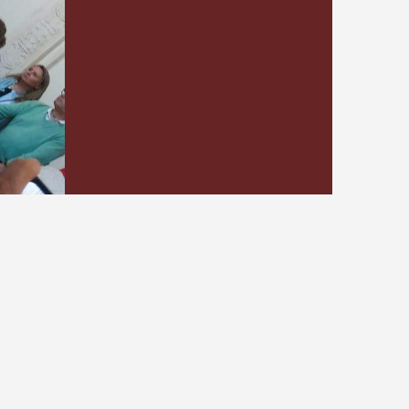
bris.ro, dând clic
AICI
