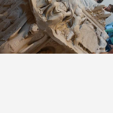
MONA MIHUȚIU se pot achiziționa online de pe site-ul www.li
Termeni și condiții