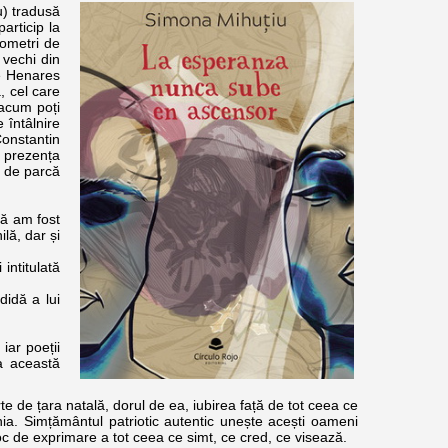
u) tradusă
articip la
lometri de
 vechi din
de Henares
, cel care
 acum poți
e întâlnire
Constantin
t prezența
, de parcă
ră am fost
lă, dar și
 intitulată
idă a lui
iar poeții
la această
te de țara natală, dorul de ea, iubirea față de tot ceea ce
ia. Simțământul patriotic autentic unește acești oameni
jloc de exprimare a tot ceea ce simt, ce cred, ce visează.