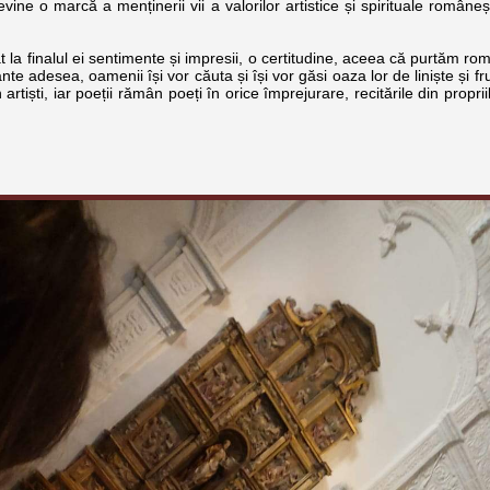
vine o marcă a menținerii vii a valorilor artistice și spirituale româneș
a finalul ei sentimente și impresii, o certitudine, aceea că purtăm rom
te adesea, oamenii își vor căuta și își vor găsi oaza lor de liniște și f
rtiști, iar poeții rămân poeți în orice împrejurare, recitările din proprii