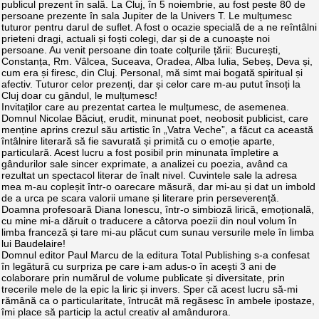
publicul prezent în sală. La Cluj, în 5 noiembrie, au fost peste 80 de
persoane prezente în sala Jupiter de la Univers T. Le mulțumesc
tuturor pentru darul de suflet. A fost o ocazie specială de a ne reîntâlni
prieteni dragi, actuali și foști colegi, dar și de a cunoaște noi
persoane. Au venit persoane din toate colțurile țării: București,
Constanța, Rm. Vâlcea, Suceava, Oradea, Alba Iulia, Sebeș, Deva și,
cum era și firesc, din Cluj. Personal, mă simt mai bogată spiritual și
afectiv. Tuturor celor prezenți, dar și celor care m-au putut însoți la
Cluj doar cu gândul, le mulțumesc!
Invitaților care au prezentat cartea le mulțumesc, de asemenea.
Domnul Nicolae Băciuț, erudit, minunat poet, neobosit publicist, care
menține aprins crezul său artistic în „Vatra Veche”, a făcut ca această
întâlnire literară să fie savurată și primită cu o emoție aparte,
particulară. Acest lucru a fost posibil prin minunata împletire a
gândurilor sale sincer exprimate, a analizei cu poezia, având ca
rezultat un spectacol literar de înalt nivel. Cuvintele sale la adresa
mea m-au copleșit într-o oarecare măsură, dar mi-au și dat un imbold
de a urca pe scara valorii umane și literare prin perseverență.
Doamna profesoară Diana Ionescu, într-o simbioză lirică, emoțională,
cu mine mi-a dăruit o traducere a câtorva poezii din noul volum în
limba franceză și tare mi-au plăcut cum sunau versurile mele în limba
lui Baudelaire!
Domnul editor Paul Marcu de la editura Total Publishing s-a confesat
în legătură cu surpriza pe care i-am adus-o în acești 3 ani de
colaborare prin numărul de volume publicate și diversitate, prin
trecerile mele de la epic la liric și invers. Sper că acest lucru să-mi
rămână ca o particularitate, întrucât mă regăsesc în ambele ipostaze,
îmi place să particip la actul creativ al amândurora.