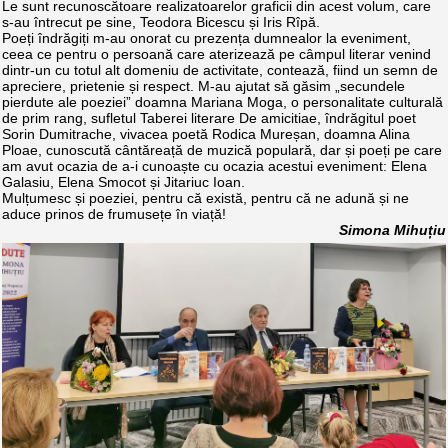
Le sunt recunoscătoare realizatoarelor graficii din acest volum, care
s-au întrecut pe sine, Teodora Bicescu și Iris Rîpă.
Poeți îndrăgiți m-au onorat cu prezența dumnealor la eveniment,
ceea ce pentru o persoană care aterizează pe câmpul literar venind
dintr-un cu totul alt domeniu de activitate, contează, fiind un semn de
apreciere, prietenie și respect. M-au ajutat să găsim „secundele
pierdute ale poeziei” doamna Mariana Moga, o personalitate culturală
de prim rang, sufletul Taberei literare De amicitiae, îndrăgitul poet
Sorin Dumitrache, vivacea poetă Rodica Mureșan, doamna Alina
Ploae, cunoscută cântăreață de muzică populară, dar și poeți pe care
am avut ocazia de a-i cunoaște cu ocazia acestui eveniment: Elena
Galasiu, Elena Smocot și Jitariuc Ioan.
Mulțumesc și poeziei, pentru că există, pentru că ne adună și ne
aduce prinos de frumusețe în viață!
Simona Mihuțiu