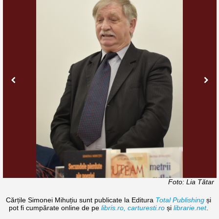
Foto: Lia Tătar
Cărțile Simonei Mihuțiu sunt publicate la Editura
Total Publishing
și
pot fi cumpărate online de pe
libris.ro,
carturesti.ro
și
librarie.net
.