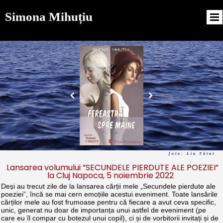
Simona Mihuțiu
foto: Lia Tătar
Lansarea volumului ”SECUNDELE PIERDUTE ALE POEZIEI”
la Cluj Napoca, 5 noiembrie 2022
Deși au trecut zile de la lansarea cărții mele „Secundele pierdute ale
poeziei”, încă se mai cern emoțiile acestui eveniment. Toate lansările
cărților mele au fost frumoase pentru că fiecare a avut ceva specific,
unic, generat nu doar de importanța unui astfel de eveniment (pe
care eu îl compar cu botezul unui copil), ci și de vorbitorii invitați și de